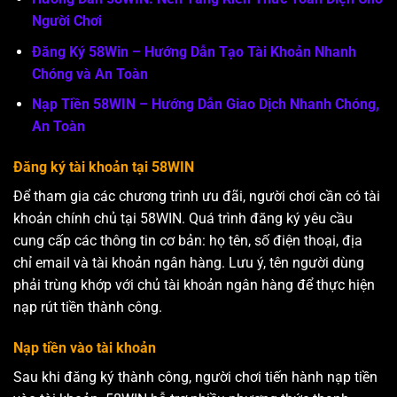
Người Chơi
Đăng Ký 58Win – Hướng Dẫn Tạo Tài Khoản Nhanh
Chóng và An Toàn
Nạp Tiền 58WIN – Hướng Dẫn Giao Dịch Nhanh Chóng,
An Toàn
Đăng ký tài khoản tại 58WIN
Để tham gia các chương trình ưu đãi, người chơi cần có tài
khoản chính chủ tại 58WIN. Quá trình đăng ký yêu cầu
cung cấp các thông tin cơ bản: họ tên, số điện thoại, địa
chỉ email và tài khoản ngân hàng. Lưu ý, tên người dùng
phải trùng khớp với chủ tài khoản ngân hàng để thực hiện
nạp rút tiền thành công.
Nạp tiền vào tài khoản
Sau khi đăng ký thành công, người chơi tiến hành nạp tiền