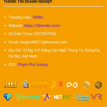
THÔNG TIN DOANH NGHIỆP
Thương Hiệu:
58Win
Website:
https://58win8c.com/
Số Điện Thoại:
0972947340
Email:
trsabvr48513@hotmail.com
Địa Chỉ: 33 Ng. 6 P. Đặng Văn Ngữ, Trung Tự, Đống Đa,
Hà Nội, Việt Nam
CEO:
Phạm Phú Vượng