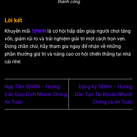
thành công
Lời kết
Khuyến mãi
58WIN
là cơ hội hấp dẫn giúp người chơi tăng
vốn, giảm rủi ro và trải nghiệm giải trí một cách trọn vẹn.
Đừng chần chừ, hãy tham gia ngay để nhận về những
phần thưởng giá trị và nâng cao cơ hội chiến thắng tại nhà
cái nhé.
Nạp Tiền 58WIN – Hướng
Đăng Ký 58Win – Hướng
Dẫn Giao Dịch Nhanh Chóng,
Dẫn Tạo Tài Khoản Nhanh
An Toàn
Chóng và An Toàn