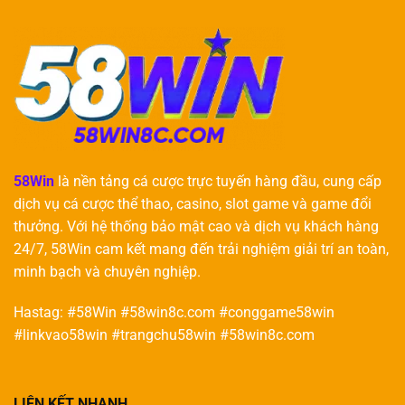
58Win
là nền tảng cá cược trực tuyến hàng đầu, cung cấp
dịch vụ cá cược thể thao, casino, slot game và game đổi
thưởng. Với hệ thống bảo mật cao và dịch vụ khách hàng
24/7, 58Win cam kết mang đến trải nghiệm giải trí an toàn,
minh bạch và chuyên nghiệp.
Hastag: #58Win #58win8c.com #conggame58win
#linkvao58win #trangchu58win #58win8c.com
LIÊN KẾT NHANH