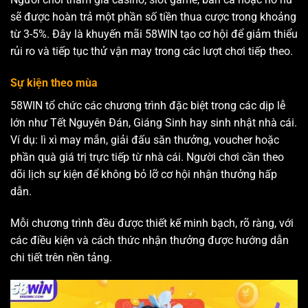
sẽ được hoàn trả một phần số tiền thua cược trong khoảng
từ 3-5%. Đây là khuyến mãi 58WIN tạo cơ hội để giảm thiểu
rủi ro và tiếp tục thử vận may trong các lượt chơi tiếp theo.
Sự kiện theo mùa
58WIN tổ chức các chương trình đặc biệt trong các dịp lễ
lớn như Tết Nguyên Đán, Giáng Sinh hay sinh nhật nhà cái.
Ví dụ: lì xì may mắn, giải đấu săn thưởng, voucher hoặc
phần quà giá trị trực tiếp từ nhà cái. Người chơi cần theo
dõi lịch sự kiện để không bỏ lỡ cơ hội nhận thưởng hấp
dẫn.
Mỗi chương trình đều được thiết kế minh bạch, rõ ràng, với
các điều kiện và cách thức nhận thưởng được hướng dẫn
chi tiết trên nền tảng.