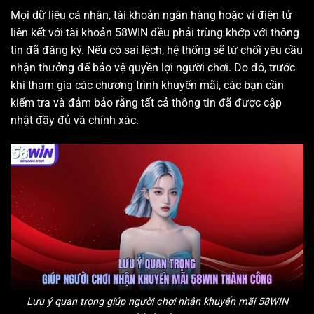
Mọi dữ liệu cá nhân, tài khoản ngân hàng hoặc ví điện tử
liên kết với tài khoản 58WIN đều phải trùng khớp với thông
tin đã đăng ký. Nếu có sai lệch, hệ thống sẽ từ chối yêu cầu
nhận thưởng để bảo vệ quyền lợi người chơi. Do đó, trước
khi tham gia các chương trình khuyến mãi, các bạn cần
kiểm tra và đảm bảo rằng tất cả thông tin đã được cập
nhật đầy đủ và chính xác.
Lưu ý quan trọng giúp người chơi nhận khuyến mãi 58WIN