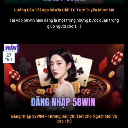
Hướng Dẫn Tải App 58Win Giải Trí Trực Tuyến Mượt Mà
Tải App 58Win hiện đang là một trong những bước quan trọng
giúp người chơi [...]
27
Th11
Đăng Nhập 58WIN – Hướng Dẫn Chi Tiết Cho Người Mới Và
Cao Thủ