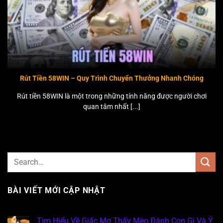
Rút Tiền 58WIN – Quy Trình Chuyển Thưởng Nhanh Chóng
Rút tiền 58WIN là một trong những tính năng được người chơi
quan tâm nhất [...]
BÀI VIẾT MỚI CẬP NHẬT
Tìm Hiểu Về Giấc Mơ Thấy Mèo Đánh Con Gì Và Ý