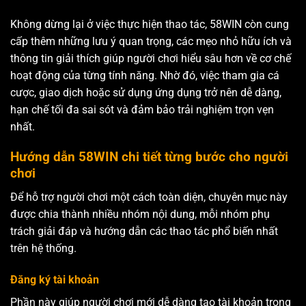
Không dừng lại ở việc thực hiện thao tác, 58WIN còn cung
cấp thêm những lưu ý quan trọng, các mẹo nhỏ hữu ích và
thông tin giải thích giúp người chơi hiểu sâu hơn về cơ chế
hoạt động của từng tính năng. Nhờ đó, việc tham gia cá
cược, giao dịch hoặc sử dụng ứng dụng trở nên dễ dàng,
hạn chế tối đa sai sót và đảm bảo trải nghiệm trọn vẹn
nhất.
Hướng dẫn 58WIN chi tiết từng bước cho người
chơi
Để hỗ trợ người chơi một cách toàn diện, chuyên mục này
được chia thành nhiều nhóm nội dung, mỗi nhóm phụ
trách giải đáp và hướng dẫn các thao tác phổ biến nhất
trên hệ thống.
Đăng ký tài khoản
Phần này giúp người chơi mới dễ dàng tạo tài khoản trong