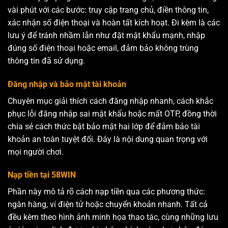
vài phút với các bước: truy cập trang chủ, điền thông tin,
xác nhận số điện thoại và hoàn tất kích hoạt. Đi kèm là các
lưu ý để tránh nhầm lẫn như đặt mật khẩu mạnh, nhập
đúng số điện thoại hoặc email, đảm bảo không trùng
thông tin đã sử dụng.
Đăng nhập và bảo mật tài khoản
Chuyên mục giải thích cách đăng nhập nhanh, cách khắc
phục lỗi đăng nhập sai mật khẩu hoặc mất OTP, đồng thời
chia sẻ cách thức bật bảo mật hai lớp để đảm bảo tài
khoản an toàn tuyệt đối. Đây là nội dung quan trọng với
mọi người chơi.
Nạp tiền tại 58WIN
Phần này mô tả rõ cách nạp tiền qua các phương thức:
ngân hàng, ví điện tử hoặc chuyển khoản nhanh. Tất cả
đều kèm theo hình ảnh minh họa thao tác, cùng những lưu