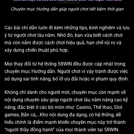
Chuyên mục Hướng dẫn giúp người chơi tiết kiệm thời gian
Các bài chỉ dẫn luôn đi kèm những tips, kinh nghiệm và lưu
ý từ người chơi lâu năm. Nhờ đó, bạn vừa biết cách chơi
mà còn nắm được cách chơi hiệu quả, hạn chế rủi ro và
xây dựng chiến thuật phù hợp.
Mọi thay đổi từ hệ thống 58WIN đều được cập nhật trong
chuyên mục Hướng dẫn. Người chơi vì vậy tránh được việc
sử dụng sai tính năng, bỏ lỡ ưu đãi hoặc vi phạm quy định.
Không chỉ dành cho người mới, chuyên mục còn mạnh về
nội dung chuyên sâu giúp người chơi lâu năm nâng cao kỹ
năng, đặc biệt ở các bộ môn như: Casino, Thể thao, Slot
games, Bắn cá,…Kho nội dung đa dạng, có hệ thống, dễ
hiểu chính là điểm mạnh khiến chuyên mục này trở thành
“người thầy đồng hành” của mọi thành viên tại 58WIN.