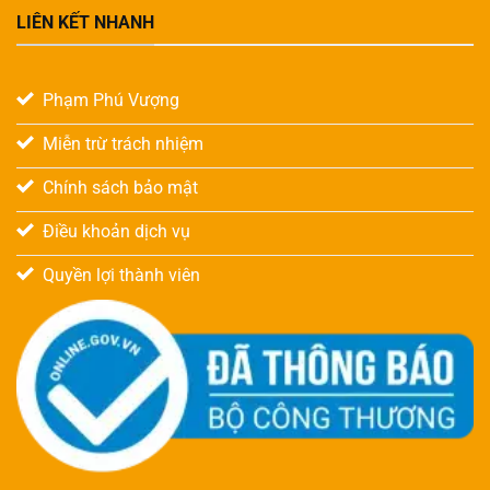
LIÊN KẾT NHANH
Phạm Phú Vượng
Miễn trừ trách nhiệm
Chính sách bảo mật
Điều khoản dịch vụ
Quyền lợi thành viên