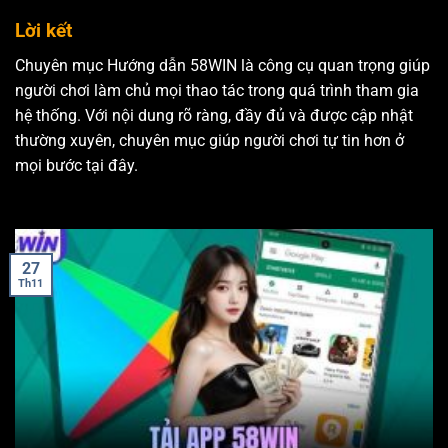
Lời kết
Chuyên mục Hướng dẫn 58WIN là công cụ quan trọng giúp
người chơi làm chủ mọi thao tác trong quá trình tham gia
hệ thống. Với nội dung rõ ràng, đầy đủ và được cập nhật
thường xuyên, chuyên mục giúp người chơi tự tin hơn ở
mọi bước tại đây.
27
Th11