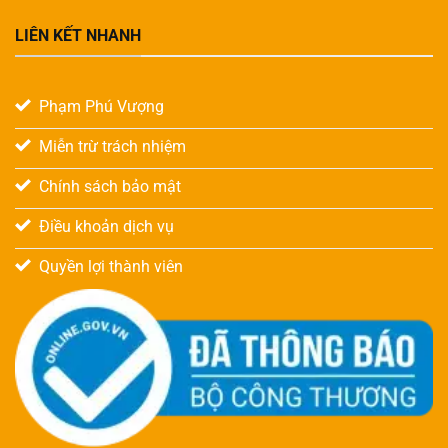
LIÊN KẾT NHANH
Phạm Phú Vượng
Miễn trừ trách nhiệm
Chính sách bảo mật
Điều khoản dịch vụ
Quyền lợi thành viên