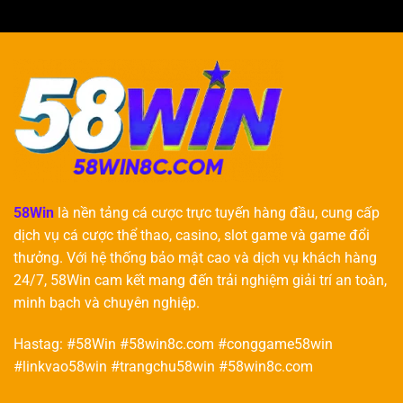
Ném
Pháp
Ứng
Biên
Chơi
–
Lô
Chiến
Từ
Lược
Cao
Cược
Thủ
Bóng
Đá
Thông
Minh
58Win
là nền tảng cá cược trực tuyến hàng đầu, cung cấp
dịch vụ cá cược thể thao, casino, slot game và game đổi
thưởng. Với hệ thống bảo mật cao và dịch vụ khách hàng
24/7, 58Win cam kết mang đến trải nghiệm giải trí an toàn,
minh bạch và chuyên nghiệp.
Hastag: #58Win #58win8c.com #conggame58win
#linkvao58win #trangchu58win #58win8c.com