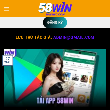
Bỏ
qua
nội
dung
ĐĂNG KÝ
LƯU TRỮ TÁC GIẢ:
ADMIN@GMAIL.COM
27
Th11