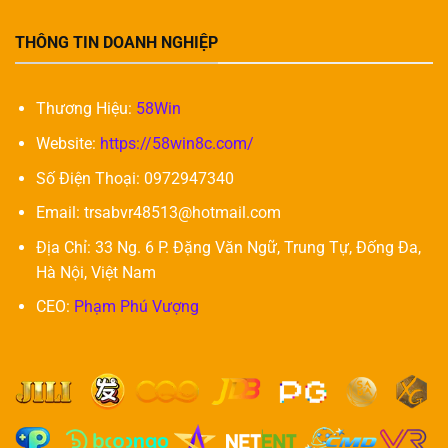
THÔNG TIN DOANH NGHIỆP
Thương Hiệu:
58Win
Website:
https://58win8c.com/
Số Điện Thoại:
0972947340
Email:
trsabvr48513@hotmail.com
Địa Chỉ: 33 Ng. 6 P. Đặng Văn Ngữ, Trung Tự, Đống Đa,
Hà Nội, Việt Nam
CEO:
Phạm Phú Vượng