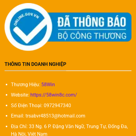
THÔNG TIN DOANH NGHIỆP
Thương Hiệu:
58Win
Website:
https://58win8c.com/
Số Điện Thoại:
0972947340
Email:
trsabvr48513@hotmail.com
Địa Chỉ: 33 Ng. 6 P. Đặng Văn Ngữ, Trung Tự, Đống Đa,
Hà Nội, Việt Nam