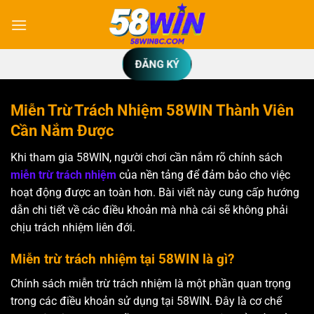
Bỏ
qua
nội
dung
ĐĂNG KÝ
Miễn Trừ Trách Nhiệm 58WIN Thành Viên
Cần Nắm Được
Khi tham gia 58WIN, người chơi cần nắm rõ chính sách
miễn trừ trách nhiệm
của nền tảng để đảm bảo cho việc
hoạt động được an toàn hơn. Bài viết này cung cấp hướng
dẫn chi tiết về các điều khoản mà nhà cái sẽ không phải
chịu trách nhiệm liên đới.
Miễn trừ trách nhiệm tại 58WIN là gì?
Chính sách miễn trừ trách nhiệm là một phần quan trọng
trong các điều khoản sử dụng tại 58WIN. Đây là cơ chế