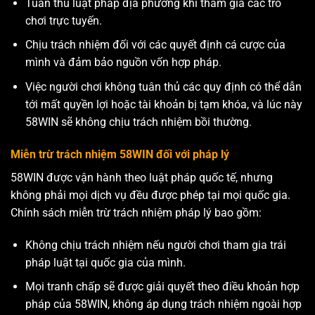
Tuân thủ luật pháp địa phương khi tham gia các trò
chơi trực tuyến.
Chịu trách nhiệm đối với các quyết định cá cược của
mình và đảm bảo nguồn vốn hợp pháp.
Việc người chơi không tuân thủ các quy định có thể dẫn
tới mất quyền lợi hoặc tài khoản bị tạm khóa, và lúc này
58WIN sẽ không chịu trách nhiệm bồi thường.
Miễn trừ trách nhiệm 58WIN đối với pháp lý
58WIN được vận hành theo luật pháp quốc tế, nhưng
không phải mọi dịch vụ đều được phép tại mọi quốc gia.
Chính sách miễn trừ trách nhiệm pháp lý bao gồm:
Không chịu trách nhiệm nếu người chơi tham gia trái
pháp luật tại quốc gia của mình.
Mọi tranh chấp sẽ được giải quyết theo điều khoản hợp
pháp của 58WIN, không áp dụng trách nhiệm ngoài hợp