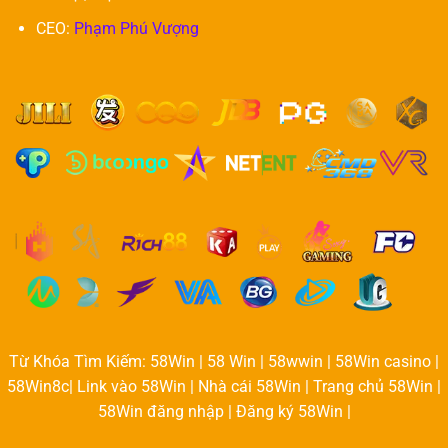
CEO:
Phạm Phú Vượng
Từ Khóa Tìm Kiếm: 58Win | 58 Win | 58wwin | 58Win casino |
58Win8c| Link vào 58Win
| Nhà cái 58Win | Trang chủ 58Win |
58Win đăng nhập | Đăng ký 58Win |