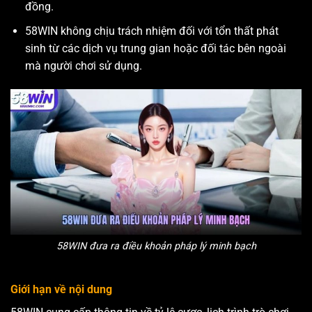
đồng.
58WIN không chịu trách nhiệm đối với tổn thất phát
sinh từ các dịch vụ trung gian hoặc đối tác bên ngoài
mà người chơi sử dụng.
58WIN đưa ra điều khoản pháp lý minh bạch
Giới hạn về nội dung